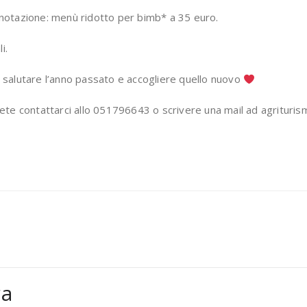
notazione: menù ridotto per bimb* a 35 euro.
i.
 salutare l’anno passato e accogliere quello nuovo
tete contattarci allo 051796643 o scrivere una mail ad agritur
ra