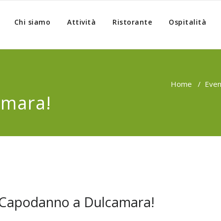
Chi siamo
Attività
Ristorante
Ospitalità
i
Home
/
Even
amara!
 Capodanno a Dulcamara!