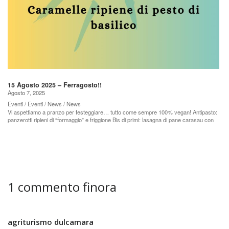
15 Agosto 2025 – Ferragosto!!
Agosto 7, 2025
Eventi / Eventi / News / News
Vi aspettiamo a pranzo per festeggiare… tutto come sempre 100% vegan! Antipasto:
panzerotti ripieni di “formaggio” e friggione Bis di primi: lasagna di pane carasau con
verdure dell’orto caramelle ripiene di pesto di basilico Secondo: grigliata mista Dolce:
panna cotta ai frutti di bosco. Questo menù, comprensivo di caffè e pane artigianale di
nostra produzione, ha un costo a persona di 40 euro. Menù ridotto pensato per bimb*
(da richiedere al momento della prenotazione): pasta corta in bianco con olio o con la
nostra passata artigianale di pomodoro o panna vegetale e piselli. Patate rustiche al
forno con maionese. Muffin al cacao con gocce di cioccolato. Il menù ridotto
comprende un succo di frutta bio e pane di nostra produzione e ha un costo di 15
euro. Entrambi i menù sono 100% vegetali. I menù potrebbero subire alcune lievi
1 commento finora
modifiche. Per prenotazioni e informazioni vi chiediamo di chiamaci allo 051796643
oppure scrivici alla mail agriturismo@coopdulcamara.it Orario di apertura: 12.30 –
14.00. Vi aspettiamo! ...
agriturismo dulcamara