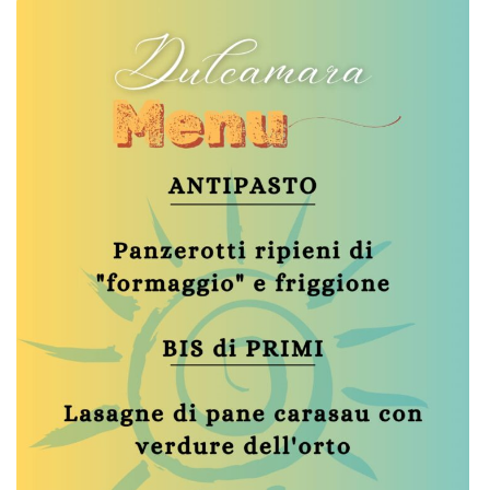
Spezzatino di seitan accompagnato da patate rustiche al forno e cime di rapa saltate in
padella con zest di limone e peperoncino Dolce: Tiramisù Questo menù, comprensivo
di acqua naturale e frizzante, caffè, limoncello e pane artigianale di nostra produzione,
ha un costo di 55 euro. Menù ridotto pensato per bimb* (da richiedere al momento
della prenotazione): pasta corta in bianco con olio o con la nostra passata artigianale
di pomodoro o panna vegetale e piselli. Nuggets di verdure e patate rustiche al forno
con maionese. Muffin al cacao con gocce di cioccolato. Il menù ridotto comprende un
succo di frutta bio e pane di nostra produzione e ha un costo di 20 euro. Entrambi i
menù sono 100% vegetali. I menù potrebbero subire alcune lievi modifiche. Per
prenotazioni e informazioni vi chiediamo di chiamaci allo 051796643 oppure scrivici alla
mail agriturismo@coopdulcamara.it Orario di apertura: 12.30 – 14.00. Vi aspettiamo!
...