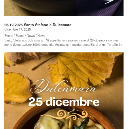
26/12/2025 Santo Stefano a Dulcamara!
Dicembre 17, 2025
Eventi / Eventi / News / News
Santo Stefano a Dulcamara!!! Vi aspettiamo a pranzo venerdi 26 dicembre con un
menù degustazione 100% vegetale. Antipasto: Insalata russa Bis di primi: Tortellini in
brodo Lasagna al ragù di lenticchie Secondo: Spezzatino di seitan accompagnato da
patate rustiche al forno e cime di rapa saltate in padella con zest di limone e
peperoncino Dolce: Crostata con marmellata di albicocche Questo menù,
comprensivo di acqua naturale e frizzante, caffè e pane artigianale di nostra
produzione, ha un costo di 40 euro. Menù ridotto pensato per bimb* (da richiedere al
momento della prenotazione): pasta corta in bianco con olio o con la nostra passata
artigianale di pomodoro o panna vegetale e piselli. Patate rustiche al forno con
maionese. Muffin al cacao con gocce di cioccolato. Il menù ridotto comprende un
succo di frutta bio e pane di nostra produzione e ha un costo di 15 euro. Entrambi i
menù sono 100% vegetali. I menù potrebbero subire alcune lievi modifiche. Per
prenotazioni e informazioni vi chiediamo di chiamaci allo 051796643 oppure scrivici alla
mail agriturismo@coopdulcamara.it Orario di apertura: 12.30 – 14.00. Vi aspettiamo!...