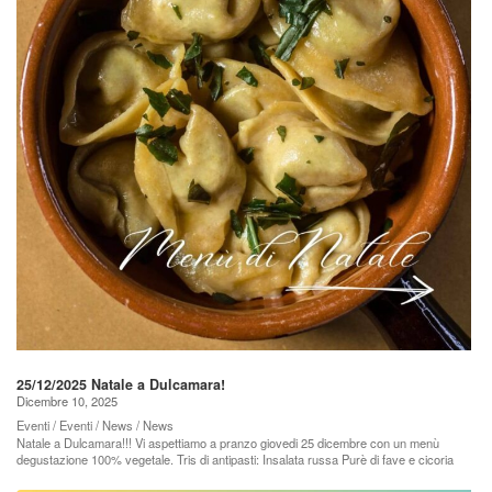
25/12/2025 Natale a Dulcamara!
Dicembre 10, 2025
Eventi / Eventi / News / News
Natale a Dulcamara!!! Vi aspettiamo a pranzo giovedi 25 dicembre con un menù
degustazione 100% vegetale. Tris di antipasti: Insalata russa Purè di fave e cicoria
Friggione Bis di primi: Tortellini in brodo Lasagna al ragù di lenticchie Secondo: