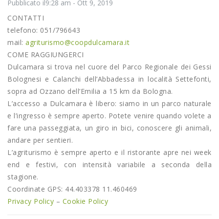
Pubblicato il9:28 am - Ott 9, 2019
CONTATTI
telefono: 051/796643
mail:
agriturismo@coopdulcamara.it
COME RAGGIUNGERCI
Dulcamara si trova nel cuore del Parco Regionale dei Gessi
Bolognesi e Calanchi dell’Abbadessa in località Settefonti,
sopra ad Ozzano dell’Emilia a 15 km da Bologna.
L’accesso a Dulcamara è libero: siamo in un parco naturale
e l’ingresso è sempre aperto. Potete venire quando volete a
fare una passeggiata, un giro in bici, conoscere gli animali,
andare per sentieri.
L’agriturismo è sempre aperto e il ristorante apre nei week
end e festivi, con intensità variabile a seconda della
stagione.
LUGLIO/AGOSTO 2025 – Serate delle stelle a
Dulcamara
Coordinate GPS: 44.403378 11.460469
Luglio 22, 2025
Privacy Policy
–
Cookie Policy
Eventi / Eventi / News / News
E finalmente uscimmo a veder le stelle… estate 2025! Come da tradizione, vi
aspettiamo a Dulcamara per osservare le stelle e la volta celeste guidati